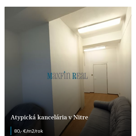
Levická 7, Nitra - Chrenová
Atypická kancelária v Nitre
80,- €/m2/rok