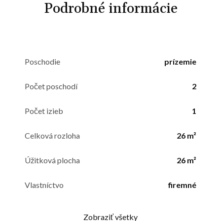
Podrobné informácie
Poschodie
prízemie
Počet poschodí
2
Počet izieb
1
Celková rozloha
26 m²
Úžitková plocha
26 m²
Vlastníctvo
firemné
Zobraziť všetky