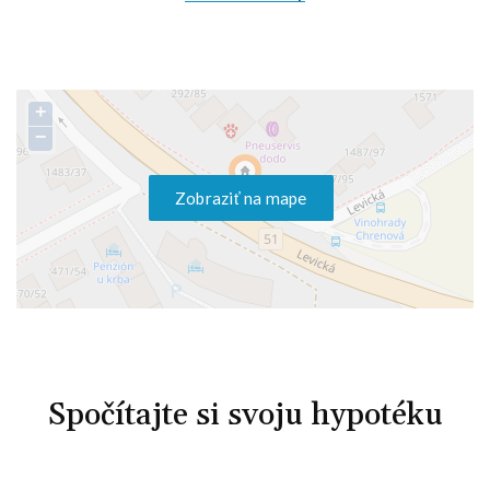
+
−
Zobraziť na mape
Spočítajte si svoju hypotéku