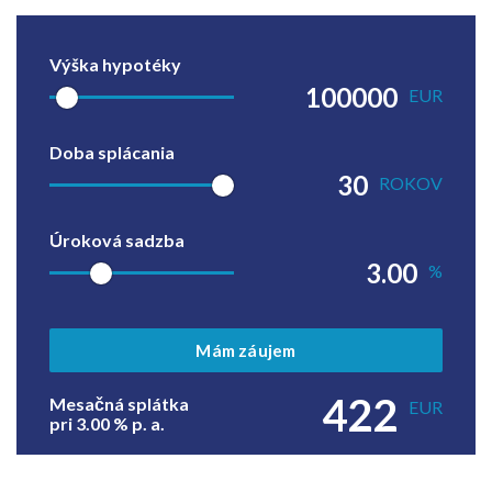
Výška hypotéky
EUR
Doba splácania
ROKOV
Úroková sadzba
%
Mám záujem
422
Mesačná splátka
EUR
pri
3.00
% p. a.