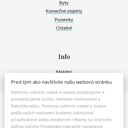
Byty
Komerčné objekty
Pozemky
Ostatné
Info
Makléri
Napíšte nám
Pred tým ako navštívite našu webovú stránku
Kontakt
Pomocou súborov cookie a údajov poskytujeme a
prevádzkujeme služby, meriame návštevnosť a
© 2026 - MAXFIN REAL s.r.o.
štatistiky webu. Pomocou súborov cookie a údajov
Vašinova 125/61, Nitra 949 01, E-mail: reality@maxfinreal.sk
podľa vašich nastavení budeme zobrazovať
Nastavenie cookies
prispôsobené alebo všeobecné reklamy na internete.
Voľbou tlačidla Prispôsobiť zobrazíte nastavenia