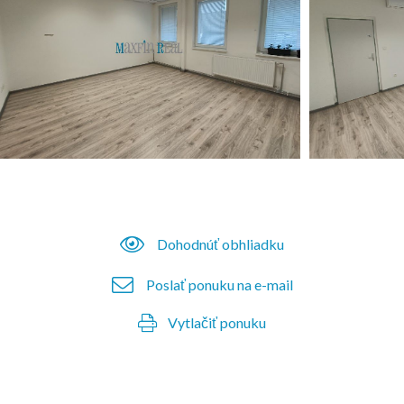
Dohodnúť obhliadku
Poslať ponuku na e-mail
Vytlačiť ponuku