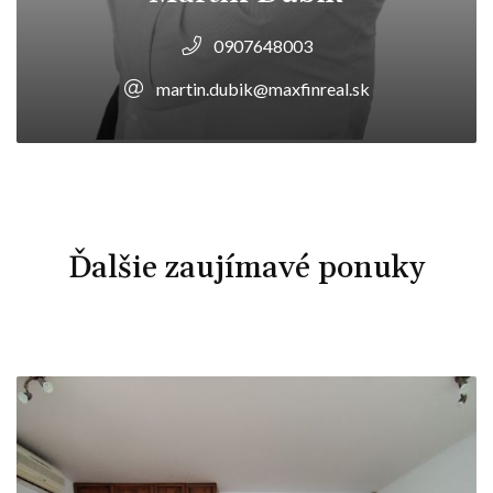
0907648003
martin.dubik@maxfinreal.sk
Ďalšie zaujímavé ponuky