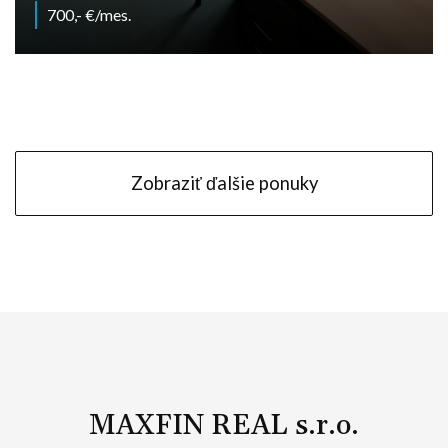
700,- €/mes.
Dlhá, Nitra - Chrenová
Zobraziť ďalšie ponuky
MAXFIN REAL s.r.o.