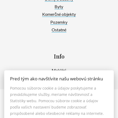
Byty
Komerčné objekty
Pozemky
Ostatné
Info
Makléri
Napíšte nám
Pred tým ako navštívite našu webovú stránku
Kontakt
Pomocou súborov cookie a údajov poskytujeme a
prevádzkujeme služby, meriame návštevnosť a
štatistiky webu. Pomocou súborov cookie a údajov
© 2026 - MAXFIN REAL s.r.o.
podľa vašich nastavení budeme zobrazovať
Vašinova 125/61, Nitra 949 01, E-mail: reality@maxfinreal.sk
prispôsobené alebo všeobecné reklamy na internete.
Nastavenie cookies