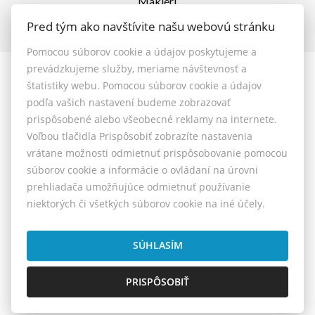
Makléri
Napíšte nám
Pred tým ako navštívite našu webovú stránku
Kontakt
Pomocou súborov cookie a údajov poskytujeme a
prevádzkujeme služby, meriame návštevnosť a
© 2026 - MAXFIN REAL s.r.o.
štatistiky webu. Pomocou súborov cookie a údajov
Vašinova 125/61, Nitra 949 01, E-mail: reality@maxfinreal.sk
podľa vašich nastavení budeme zobrazovať
Nastavenie cookies
prispôsobené alebo všeobecné reklamy na internete.
Voľbou tlačidla Prispôsobiť zobrazíte nastavenia
vrátane možnosti odmietnuť prispôsobovanie pomocou
Všeobecné podmienky sprostredkovania
súborov cookie a informácie o ovládaní na úrovni
prehliadača umožňujúce odmietnuť používanie
Reklamačný poriadok
niektorých či všetkých súborov cookie na iné účely.
Cenník služieb
Etický kódex
SÚHLASÍM
PRISPÔSOBIŤ