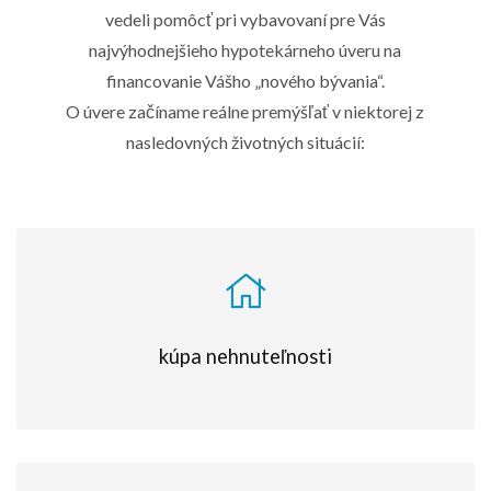
vedeli pomôcť pri vybavovaní pre Vás
najvýhodnejšieho hypotekárneho úveru na
financovanie Vášho „nového bývania“.
O úvere začíname reálne premýšľať v niektorej z
nasledovných životných situácií:
kúpa nehnuteľnosti