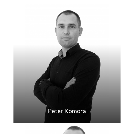
Peter Komora
peter.komora@maxfinreal.sk
0905851933