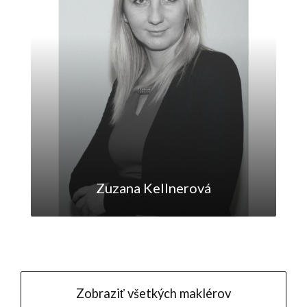
Zuzana Kellnerová
zuzana.kellnerova@maxfinreal.sk
0915587841
Zobraziť všetkých maklérov