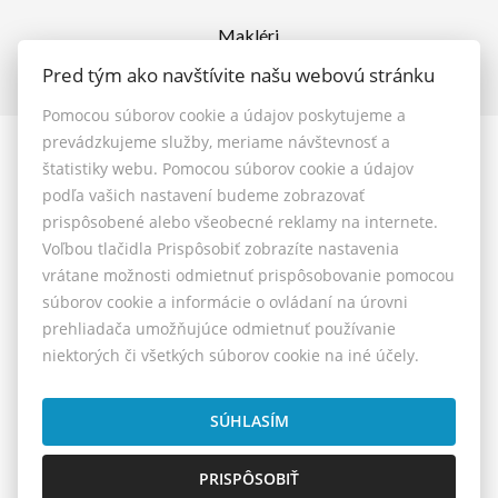
Makléri
Napíšte nám
Pred tým ako navštívite našu webovú stránku
Kontakt
Pomocou súborov cookie a údajov poskytujeme a
prevádzkujeme služby, meriame návštevnosť a
© 2026 - MAXFIN REAL s.r.o.
štatistiky webu. Pomocou súborov cookie a údajov
Vašinova 125/61, Nitra 949 01, E-mail: reality@maxfinreal.sk
podľa vašich nastavení budeme zobrazovať
Nastavenie cookies
prispôsobené alebo všeobecné reklamy na internete.
Voľbou tlačidla Prispôsobiť zobrazíte nastavenia
vrátane možnosti odmietnuť prispôsobovanie pomocou
Všeobecné podmienky sprostredkovania
súborov cookie a informácie o ovládaní na úrovni
prehliadača umožňujúce odmietnuť používanie
Reklamačný poriadok
niektorých či všetkých súborov cookie na iné účely.
Cenník služieb
Etický kódex
SÚHLASÍM
PRISPÔSOBIŤ