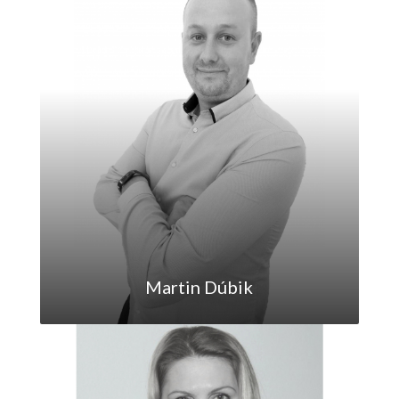
Martin Dúbik
martin.dubik@maxfinreal.sk
0907648003