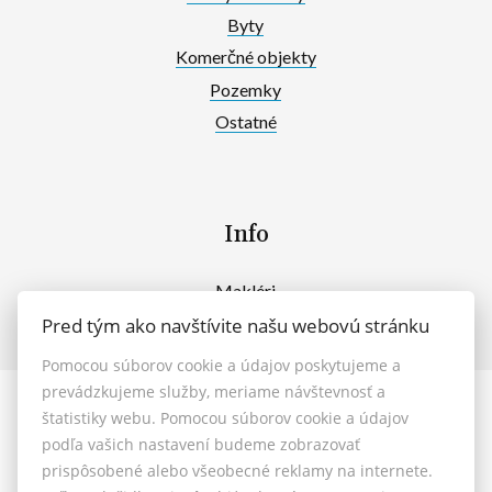
Byty
Komerčné objekty
Pozemky
Ostatné
Info
Makléri
Napíšte nám
Pred tým ako navštívite našu webovú stránku
Kontakt
Pomocou súborov cookie a údajov poskytujeme a
prevádzkujeme služby, meriame návštevnosť a
štatistiky webu. Pomocou súborov cookie a údajov
© 2026 - MAXFIN REAL s.r.o.
podľa vašich nastavení budeme zobrazovať
Vašinova 125/61, Nitra 949 01, E-mail: reality@maxfinreal.sk
prispôsobené alebo všeobecné reklamy na internete.
Nastavenie cookies