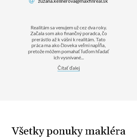
zuzana.kellnerova@maxfinreal.sk
Realitám sa venujem už cez dva roky.
Začala som ako finančný poradca, čo
prerástlo až k vášni k realitám. Tato
práca ma ako človeka veľmi napĺňa,
pretože môžem pomahať ľuďom hľadať
ich vysnívané...
Čítať ďalej
Všetky ponuky makléra