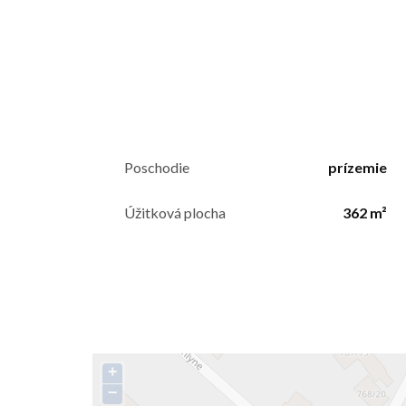
Poschodie
prízemie
Úžitková plocha
362 m²
+
−