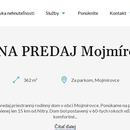
ka nehnuteľností
Služby
Ponúknite
Kontakt
NA PREDAJ Mojmír
362 m²
Za parkom, Mojmírovce
redaj priestranný rodinný dom v obci Mojmírovce. Ponúkame na 
alenej len 15 km od Nitry. Dom bol postavený v 60-tych rokoch vď
komfortné...
Čítať ďalej