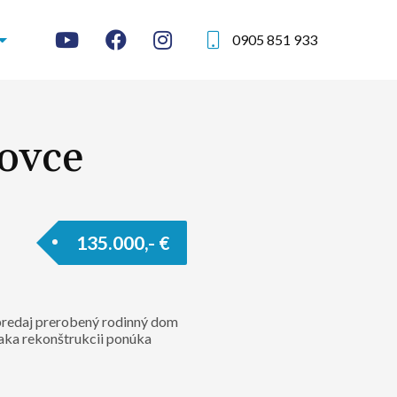
0905 851 933
ovce
135.000,- €
predaj prerobený rodinný dom
aka rekonštrukcii ponúka