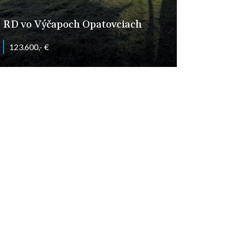
RD vo Výčapoch Opatovciach
123.600,- €
Výčapy-Opatovce