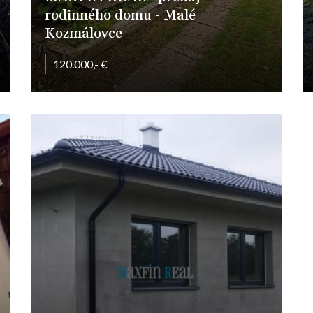
rodinného domu - Malé
Kozmálovce
120.000,- €
Hlavná, Malé Kozmálovce