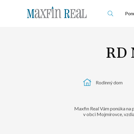
Ponu
RD 
Rodinný dom
Maxfin Real Vám ponúka na p
v obci Mojmírovce, vzdi