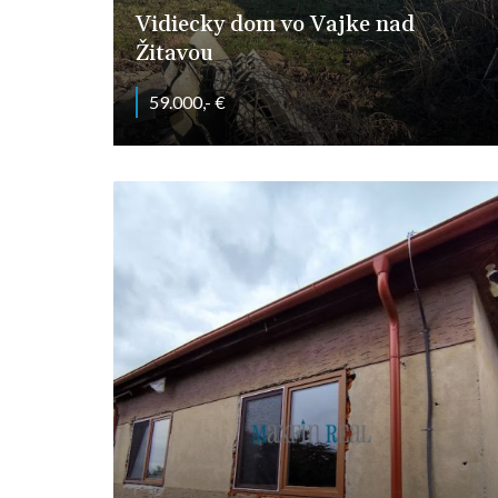
Vidiecky dom vo Vajke nad
Žitavou
59.000,- €
Vajka nad žitavou