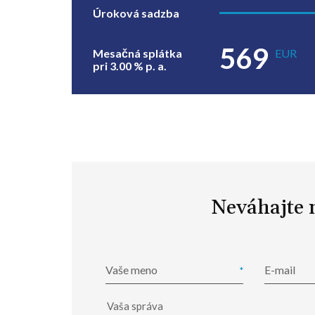
Úroková sadzba
569
Mesačná splátka
EUR
pri
3.00
% p. a.
Neváhajte 
Vaše meno
E-mail