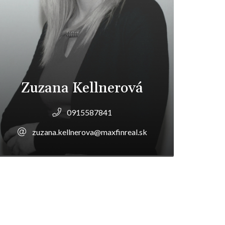
Zuzana Kellnerová
0915587841
zuzana.kellnerova@maxfinreal.sk