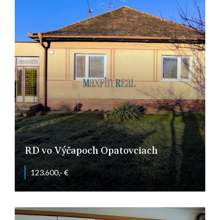
RD vo Výčapoch Opatovciach
123.600,- €
Výčapy-Opatovce