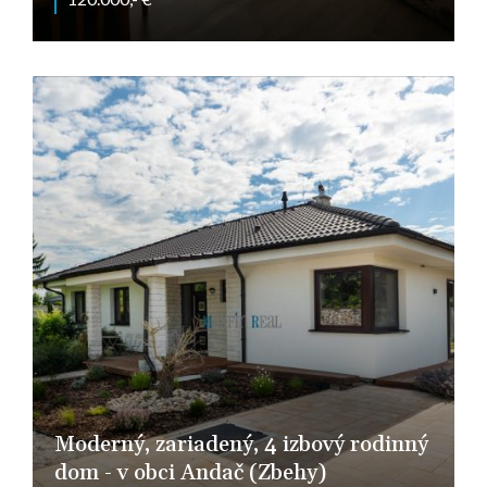
Šaštín-Stráže
Moderný, zariadený, 4 izbový rodinný
dom - v obci Andač (Zbehy)