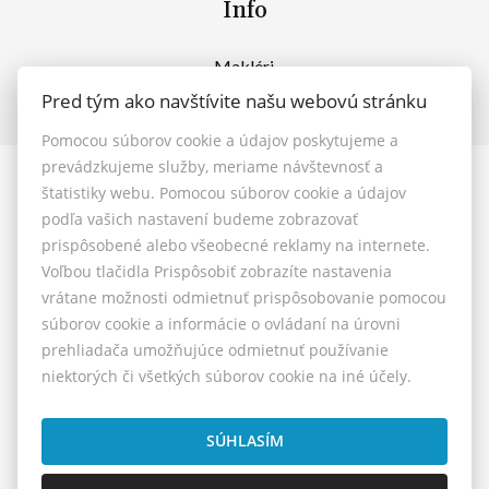
Info
Makléri
Napíšte nám
Pred tým ako navštívite našu webovú stránku
Kontakt
Pomocou súborov cookie a údajov poskytujeme a
prevádzkujeme služby, meriame návštevnosť a
štatistiky webu. Pomocou súborov cookie a údajov
© 2026 - MAXFIN REAL s.r.o.
podľa vašich nastavení budeme zobrazovať
Vašinova 125/61, Nitra 949 01, E-mail: reality@maxfinreal.sk
prispôsobené alebo všeobecné reklamy na internete.
Nastavenie cookies
Voľbou tlačidla Prispôsobiť zobrazíte nastavenia
vrátane možnosti odmietnuť prispôsobovanie pomocou
Všeobecné podmienky sprostredkovania
súborov cookie a informácie o ovládaní na úrovni
prehliadača umožňujúce odmietnuť používanie
Reklamačný poriadok
niektorých či všetkých súborov cookie na iné účely.
Cenník služieb
Etický kódex
SÚHLASÍM