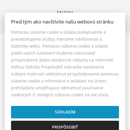
Makléri
Napíšte nám
Pred tým ako navštívite našu webovú stránku
Kontakt
Pomocou súborov cookie a údajov poskytujeme a
prevádzkujeme služby, meriame návštevnosť a
štatistiky webu. Pomocou súborov cookie a údajov
© 2026 - MAXFIN REAL s.r.o.
podľa vašich nastavení budeme zobrazovať
Vašinova 125/61, Nitra 949 01, E-mail: reality@maxfinreal.sk
prispôsobené alebo všeobecné reklamy na internete.
Nastavenie cookies
Voľbou tlačidla Prispôsobiť zobrazíte nastavenia
vrátane možnosti odmietnuť prispôsobovanie pomocou
Všeobecné podmienky sprostredkovania
súborov cookie a informácie o ovládaní na úrovni
prehliadača umožňujúce odmietnuť používanie
Reklamačný poriadok
niektorých či všetkých súborov cookie na iné účely.
Cenník služieb
Etický kódex
SÚHLASÍM
PRISPÔSOBIŤ