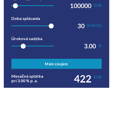
EUR
Doba splácania
ROKOV
Úroková sadzba
%
Mám záujem
422
Mesačná splátka
EUR
pri
3.00
% p. a.