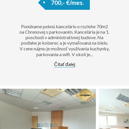
700,- €/mes.
Ponúkame peknú kanceláriu o rozlohe 70m2
na Chrenovej s parkovaním. Kancelária je na 1.
poschodí v administratívnej budove. Na
podlahe je koberec a je vymaľovaná na bielo.
V cene nájmu je možnosť využívania kuchynky,
parkovania a wifi. V okolí je...
Čítať ďalej