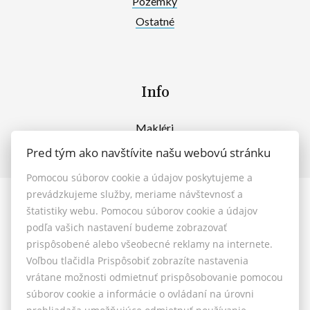
Pozemky
Ostatné
Info
Makléri
Napíšte nám
Pred tým ako navštívite našu webovú stránku
Kontakt
Pomocou súborov cookie a údajov poskytujeme a
prevádzkujeme služby, meriame návštevnosť a
© 2026 - MAXFIN REAL s.r.o.
štatistiky webu. Pomocou súborov cookie a údajov
Vašinova 125/61, Nitra 949 01, E-mail: reality@maxfinreal.sk
podľa vašich nastavení budeme zobrazovať
Nastavenie cookies
prispôsobené alebo všeobecné reklamy na internete.
Voľbou tlačidla Prispôsobiť zobrazíte nastavenia
vrátane možnosti odmietnuť prispôsobovanie pomocou
Všeobecné podmienky sprostredkovania
súborov cookie a informácie o ovládaní na úrovni
Reklamačný poriadok