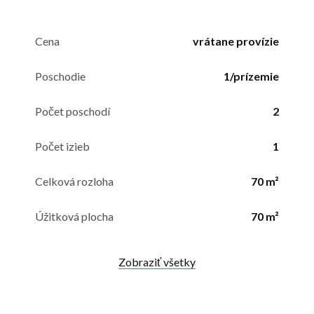
Cena
vrátane provízie
Poschodie
1/prízemie
Počet poschodí
2
Počet izieb
1
Celková rozloha
70 m²
Úžitková plocha
70 m²
Zobraziť všetky