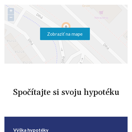
+
−
Zobraziť na mape
Spočítajte si svoju hypotéku
Výška hypotéky