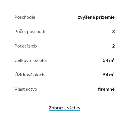
Poschodie
zvýšené prízemie
Počet poschodí
3
Počet izieb
2
Celková rozloha
54 m²
Úžitková plocha
54 m²
Vlastníctvo
firemné
Zobraziť všetky