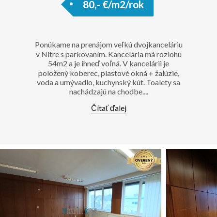
80,- €/m2/rok
Ponúkame na prenájom veľkú dvojkanceláriu
v Nitre s parkovaním. Kancelária má rozlohu
54m2 a je ihneď voľná. V kancelárii je
položený koberec, plastové okná + žalúzie,
voda a umývadlo, kuchynský kút. Toalety sa
nachádzajú na chodbe....
Čítať ďalej