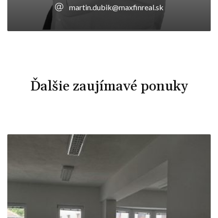
martin.dubik@maxfinreal.sk
Ďalšie zaujímavé ponuky