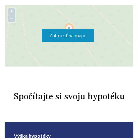
+
−
Zobraziť na mape
Spočítajte si svoju hypotéku
Výška hypotéky