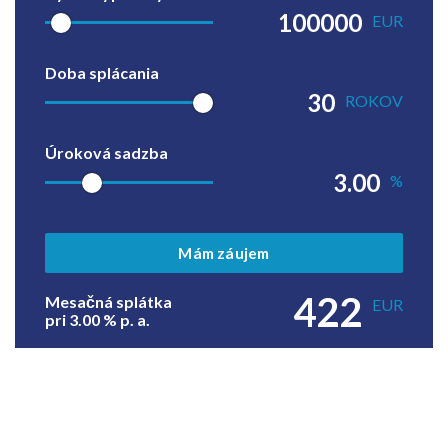
EUR
Doba splácania
ROKOV
Úroková sadzba
%
Mám záujem
422
Mesačná splátka
EUR
pri
3.00
% p. a.