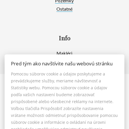
Pozemky
Ostatné
Info
Makléri
Napíšte nám
Pred tým ako navštívite našu webovú stránku
Kontakt
Pomocou súborov cookie a údajov poskytujeme a
prevádzkujeme služby, meriame návštevnosť a
© 2026 - MAXFIN REAL s.r.o.
štatistiky webu. Pomocou súborov cookie a údajov
Vašinova 125/61, Nitra 949 01, E-mail: reality@maxfinreal.sk
podľa vašich nastavení budeme zobrazovať
Nastavenie cookies
prispôsobené alebo všeobecné reklamy na internete.
Voľbou tlačidla Prispôsobiť zobrazíte nastavenia
vrátane možnosti odmietnuť prispôsobovanie pomocou
Všeobecné podmienky sprostredkovania
súborov cookie a informácie o ovládaní na úrovni
Reklamačný poriadok