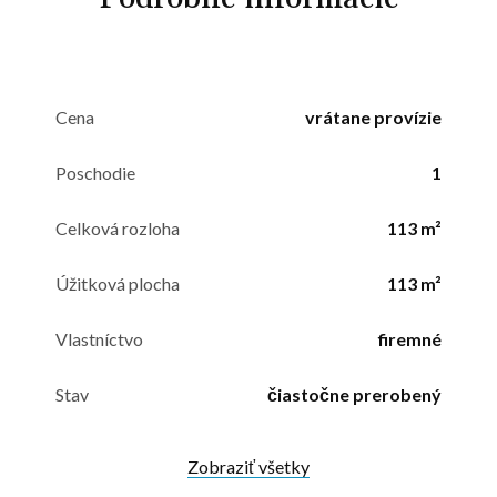
Cena
vrátane provízie
Poschodie
1
Celková rozloha
113 m²
Úžitková plocha
113 m²
Vlastníctvo
firemné
Stav
čiastočne prerobený
Zobraziť všetky