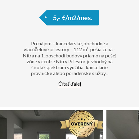
5,- €/m2/mes.
Prenájom – kancelárske, obchodné a
viacúčelové priestory – 112 m², pešia zóna -
Nitra na 1. poschodí budovy priamo na pešej
zóne v centre Nitry Priestor je vhodný na
široké spektrum využitia: kancelárie
právnické alebo poradenské služby...
Čítať ďalej