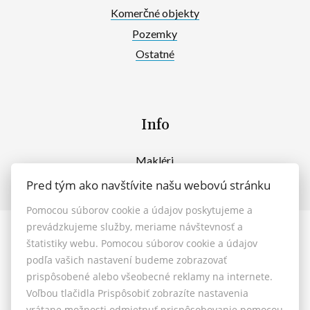
Komerčné objekty
Pozemky
Ostatné
Info
Makléri
Napíšte nám
Pred tým ako navštívite našu webovú stránku
Kontakt
Pomocou súborov cookie a údajov poskytujeme a
prevádzkujeme služby, meriame návštevnosť a
© 2026 - MAXFIN REAL s.r.o.
štatistiky webu. Pomocou súborov cookie a údajov
Vašinova 125/61, Nitra 949 01, E-mail: reality@maxfinreal.sk
podľa vašich nastavení budeme zobrazovať
Nastavenie cookies
prispôsobené alebo všeobecné reklamy na internete.
Voľbou tlačidla Prispôsobiť zobrazíte nastavenia
vrátane možnosti odmietnuť prispôsobovanie pomocou