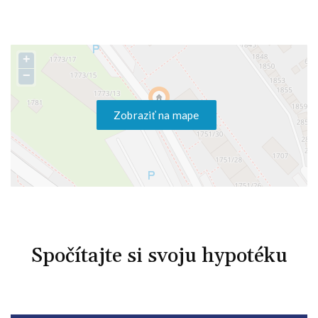
+
−
Zobraziť na mape
Spočítajte si svoju hypotéku