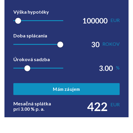
Výška hypotéky
EUR
Doba splácania
ROKOV
Úroková sadzba
%
Mám záujem
422
Mesačná splátka
EUR
pri
3.00
% p. a.