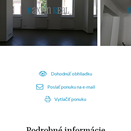
Dohodnúť obhliadku
Poslať ponuku na e-mail
Vytlačiť ponuku
Podrobné informácie