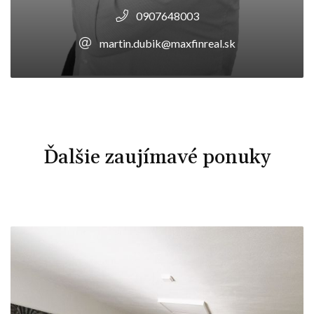
0907648003
martin.dubik@maxfinreal.sk
Ďalšie zaujímavé ponuky