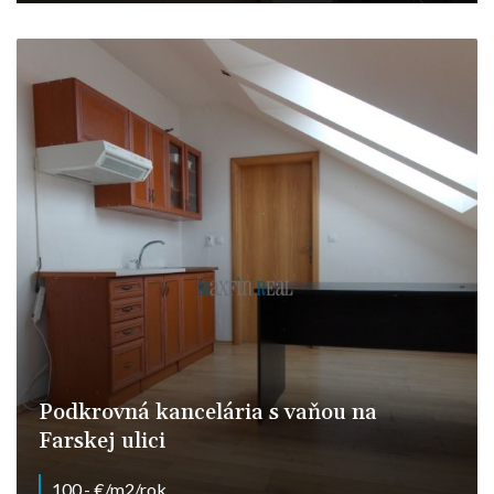
Nitra - Chrenová
Podkrovná kancelária s vaňou na
Farskej ulici
100,- €/m2/rok