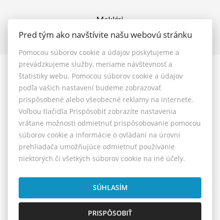
Makléri
Napíšte nám
Pred tým ako navštívite našu webovú stránku
Kontakt
Pomocou súborov cookie a údajov poskytujeme a
prevádzkujeme služby, meriame návštevnosť a
štatistiky webu. Pomocou súborov cookie a údajov
© 2026 - MAXFIN REAL s.r.o.
podľa vašich nastavení budeme zobrazovať
Vašinova 125/61, Nitra 949 01, E-mail: reality@maxfinreal.sk
prispôsobené alebo všeobecné reklamy na internete.
Nastavenie cookies
Voľbou tlačidla Prispôsobiť zobrazíte nastavenia
vrátane možnosti odmietnuť prispôsobovanie pomocou
Všeobecné podmienky sprostredkovania
súborov cookie a informácie o ovládaní na úrovni
prehliadača umožňujúce odmietnuť používanie
Reklamačný poriadok
niektorých či všetkých súborov cookie na iné účely.
Cenník služieb
Etický kódex
SÚHLASÍM
PRISPÔSOBIŤ