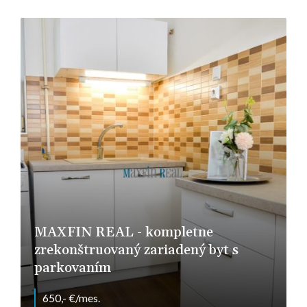
Šaštín-Stráže
MAXFIN REAL - kompletne
zrekonštruovaný zariadený byt s
parkovaním
650,- €/mes.