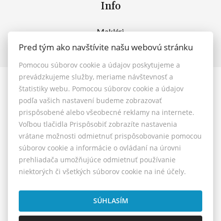
Info
Makléri
Napíšte nám
Pred tým ako navštívite našu webovú stránku
Kontakt
Pomocou súborov cookie a údajov poskytujeme a
prevádzkujeme služby, meriame návštevnosť a
štatistiky webu. Pomocou súborov cookie a údajov
© 2026 - MAXFIN REAL s.r.o.
podľa vašich nastavení budeme zobrazovať
Vašinova 125/61, Nitra 949 01, E-mail: reality@maxfinreal.sk
prispôsobené alebo všeobecné reklamy na internete.
Nastavenie cookies
Voľbou tlačidla Prispôsobiť zobrazíte nastavenia
vrátane možnosti odmietnuť prispôsobovanie pomocou
Všeobecné podmienky sprostredkovania
súborov cookie a informácie o ovládaní na úrovni
prehliadača umožňujúce odmietnuť používanie
Reklamačný poriadok
niektorých či všetkých súborov cookie na iné účely.
Cenník služieb
Etický kódex
SÚHLASÍM