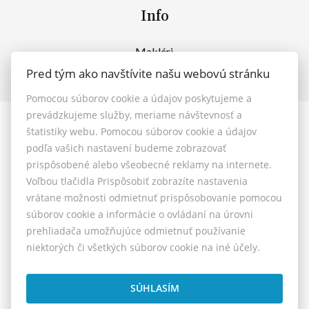
Info
Makléri
Napíšte nám
Pred tým ako navštívite našu webovú stránku
Kontakt
Pomocou súborov cookie a údajov poskytujeme a
prevádzkujeme služby, meriame návštevnosť a
štatistiky webu. Pomocou súborov cookie a údajov
© 2026 - MAXFIN REAL s.r.o.
podľa vašich nastavení budeme zobrazovať
Vašinova 125/61, Nitra 949 01, E-mail: reality@maxfinreal.sk
prispôsobené alebo všeobecné reklamy na internete.
Nastavenie cookies
Voľbou tlačidla Prispôsobiť zobrazíte nastavenia
vrátane možnosti odmietnuť prispôsobovanie pomocou
Všeobecné podmienky sprostredkovania
súborov cookie a informácie o ovládaní na úrovni
prehliadača umožňujúce odmietnuť používanie
Reklamačný poriadok
niektorých či všetkých súborov cookie na iné účely.
Cenník služieb
Etický kódex
SÚHLASÍM