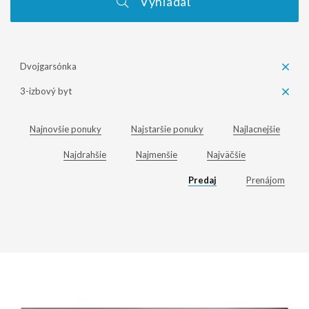
Vyhľadať
Dvojgarsónka
3-izbový byt
Najnovšie ponuky
Najstaršie ponuky
Najlacnejšie
Najdrahšie
Najmenšie
Najväčšie
Predaj
Prenájom