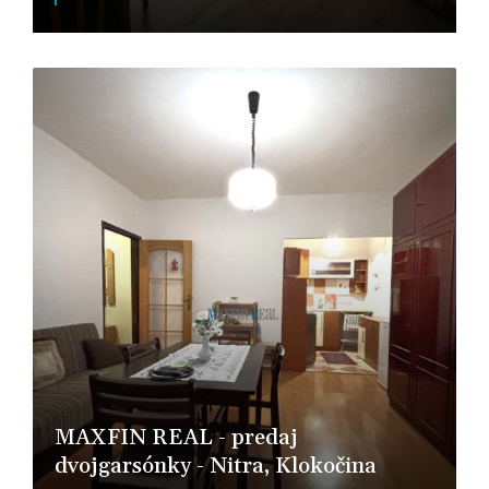
Šaštín-Stráže
MAXFIN REAL - predaj
dvojgarsónky - Nitra, Klokočina