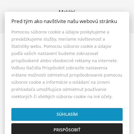
Makléri
Napíšte nám
Pred tým ako navštívite našu webovú stránku
Kontakt
Pomocou súborov cookie a údajov poskytujeme a
prevádzkujeme služby, meriame návštevnosť a
štatistiky webu. Pomocou súborov cookie a údajov
© 2026 - MAXFIN REAL s.r.o.
podľa vašich nastavení budeme zobrazovať
Vašinova 125/61, Nitra 949 01, E-mail: reality@maxfinreal.sk
prispôsobené alebo všeobecné reklamy na internete.
Nastavenie cookies
Voľbou tlačidla Prispôsobiť zobrazíte nastavenia
vrátane možnosti odmietnuť prispôsobovanie pomocou
Všeobecné podmienky sprostredkovania
súborov cookie a informácie o ovládaní na úrovni
prehliadača umožňujúce odmietnuť používanie
Reklamačný poriadok
niektorých či všetkých súborov cookie na iné účely.
Cenník služieb
Etický kódex
SÚHLASÍM
PRISPÔSOBIŤ