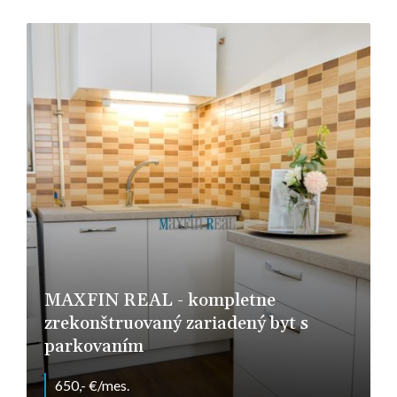
Šaštín-Stráže
MAXFIN REAL - kompletne
zrekonštruovaný zariadený byt s
parkovaním
650,- €/mes.