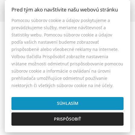
Napíšte nám
Pred tým ako navštívite našu webovú stránku
Kontakt
Pomocou súborov cookie a údajov poskytujeme a
prevádzkujeme služby, meriame návštevnosť a
štatistiky webu. Pomocou súborov cookie a údajov
© 2026 - MAXFIN REAL s.r.o.
podľa vašich nastavení budeme zobrazovať
Vašinova 125/61, Nitra 949 01, E-mail: reality@maxfinreal.sk
prispôsobené alebo všeobecné reklamy na internete.
Nastavenie cookies
Voľbou tlačidla Prispôsobiť zobrazíte nastavenia
vrátane možnosti odmietnuť prispôsobovanie pomocou
Všeobecné podmienky sprostredkovania
súborov cookie a informácie o ovládaní na úrovni
prehliadača umožňujúce odmietnuť používanie
Reklamačný poriadok
niektorých či všetkých súborov cookie na iné účely.
Cenník služieb
Etický kódex
SÚHLASÍM
PRISPÔSOBIŤ