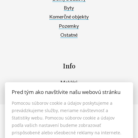
Byty
Komerčné objekty
Pozemky
Ostatné
Info
Makléri
Napíšte nám
Pred tým ako navštívite našu webovú stránku
Kontakt
Pomocou súborov cookie a údajov poskytujeme a
prevádzkujeme služby, meriame návštevnosť a
štatistiky webu. Pomocou súborov cookie a údajov
© 2026 - MAXFIN REAL s.r.o.
podľa vašich nastavení budeme zobrazovať
Vašinova 125/61, Nitra 949 01, E-mail: reality@maxfinreal.sk
prispôsobené alebo všeobecné reklamy na internete.
Nastavenie cookies