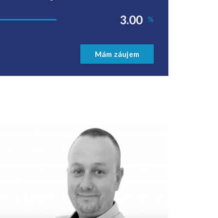
%
Mám záujem