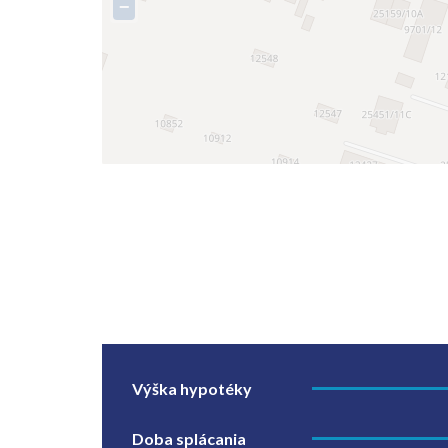
−
Výška hypotéky
Doba splácania