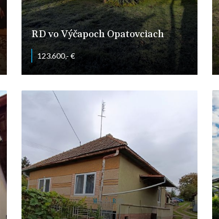
RD vo Výčapoch Opatovciach
123.600,- €
Výčapy-Opatovce