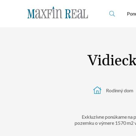
Ponu
Vidiec
Rodinný dom
Exkluzívne ponúkame na p
pozemku o výmere 1570 m2 v 