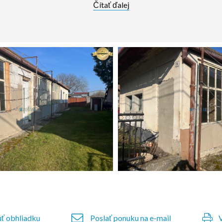
Čítať ďalej
ť obhliadku
Poslať ponuku na e-mail
V