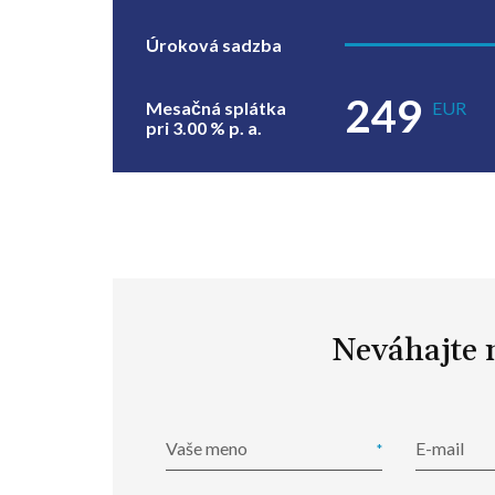
Úroková sadzba
249
Mesačná splátka
EUR
pri
3.00
% p. a.
Neváhajte 
Vaše meno
E-mail