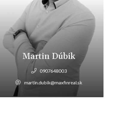
Martin Dúbik
0907648003
martin.dubik@maxfinreal.sk