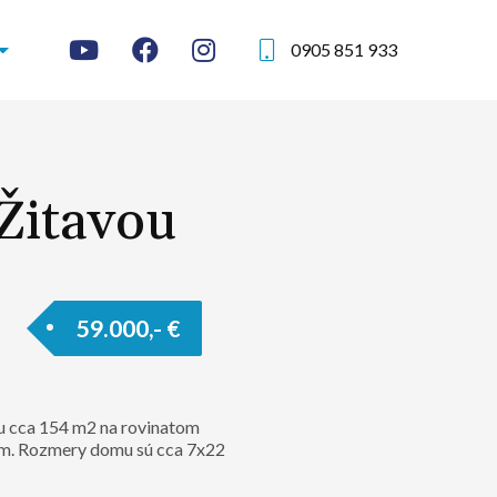
0905 851 933
Žitavou
59.000,- €
u cca 154 m2 na rovinatom
km. Rozmery domu sú cca 7x22