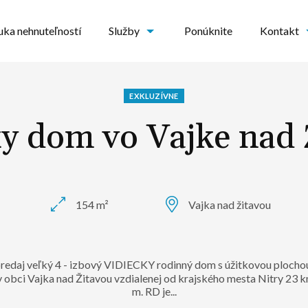
ka nehnuteľností
Služby
Ponúknite
Kontakt
EXKLUZÍVNE
ky dom vo Vajke nad 
154 m²
Vajka nad žitavou
redaj veľký 4 - izbový VIDIECKY rodinný dom s úžitkovou plocho
obci Vajka nad Žitavou vzdialenej od krajského mesta Nitry 23 
m. RD je...