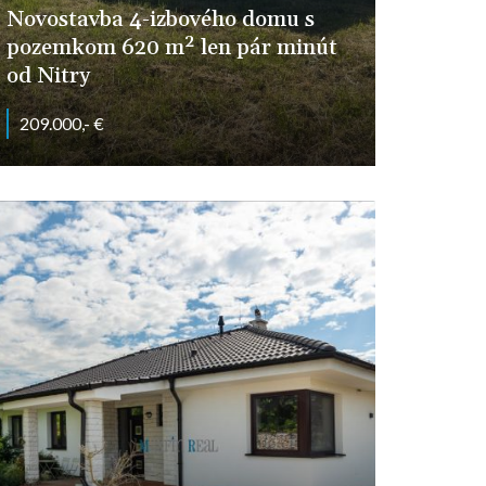
Novostavba 4-izbového domu s
pozemkom 620 m² len pár minút
od Nitry
209.000,- €
Malý Cetín