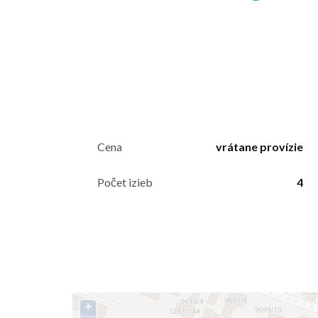
Cena
vrátane provízie
Počet izieb
4
+