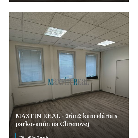
Farská, Nitra
MAXFIN REAL - 26m2 kancelária s
parkovaním na Chrenovej
75,- €/m2/rok