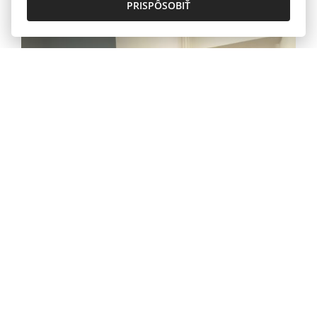
PRISPÔSOBIŤ
Atypická kancelária v Nitre
80,- €/m2/rok
Pražská, Nitra