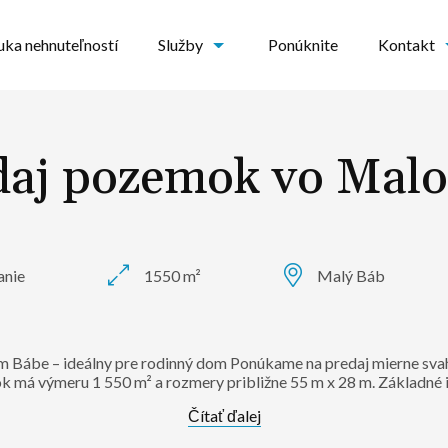
ka nehnuteľností
Služby
Ponúknite
Kontakt
daj pozemok vo Mal
anie
1550 m²
Malý Báb
 Bábe – ideálny pre rodinný dom Ponúkame na predaj mierne sva
 má výmeru 1 550 m² a rozmery približne 55 m x 28 m. Základné i
Čítať ďalej