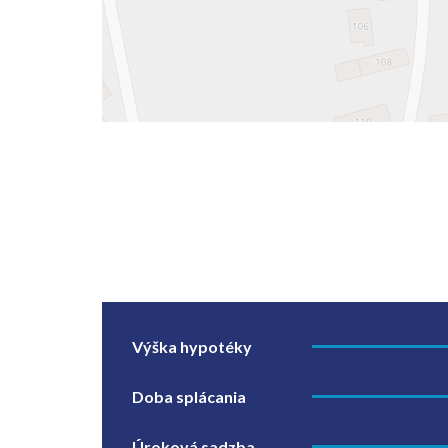
Výška hypotéky
Doba splácania
Úroková sadzba