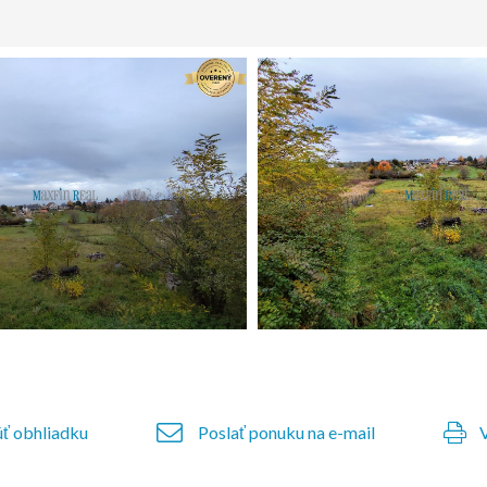
ť obhliadku
Poslať ponuku na e-mail
V