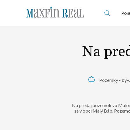
Ponu
Na pre
Pozemky - býv
Na predaj pozemok vo Malom
sa v obci Malý Báb. Pozemok