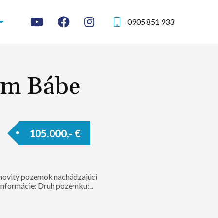
0905 851 933
om Bábe
105.000,- €
hovitý pozemok nachádzajúci
nformácie: Druh pozemku:...