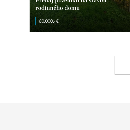
Predaj pozemku na stavbu
rodinného domu
60.000,- €
Tichá, Báb