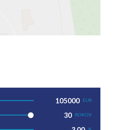
EUR
ROKOV
%