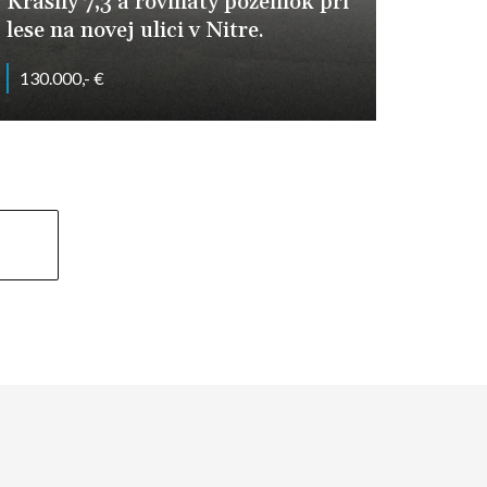
Krásny 7,3 á rovinatý pozemok pri
lese na novej ulici v Nitre.
130.000,- €
Hornokynecká, Nitra