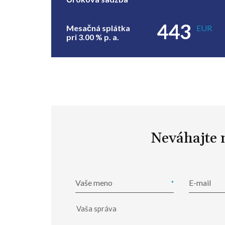
443
Mesačná splátka
EUR
pri
3.00
% p. a.
Neváhajte 
Vaše meno
E-mail