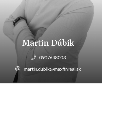
Martin Dúbik
0907648003
martin.dubik@maxfinreal.sk