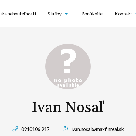
ka nehnuteľností
Služby
Ponúknite
Kontakt
Ivan Nosaľ
0910106 917
ivan.nosal@maxfinreal.sk