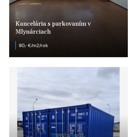
Kancelária s parkovaním v
Mlynárciach
80,- €/m2/rok
Nitra