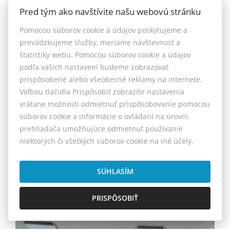
Pred tým ako navštívite našu webovú stránku
Pomocou súborov cookie a údajov poskytujeme a
prevádzkujeme služby, meriame návštevnosť a
štatistiky webu. Pomocou súborov cookie a údajov
podľa vašich nastavení budeme zobrazovať
prispôsobené alebo všeobecné reklamy na internete.
Voľbou tlačidla Prispôsobiť zobrazíte nastavenia
vrátane možnosti odmietnuť prispôsobovanie pomocou
súborov cookie a informácie o ovládaní na úrovni
prehliadača umožňujúce odmietnuť používanie
Atypická kancelária v Nitre
niektorých či všetkých súborov cookie na iné účely.
80,- €/m2/rok
SÚHLASÍM
Pražská, Nitra
PRISPÔSOBIŤ