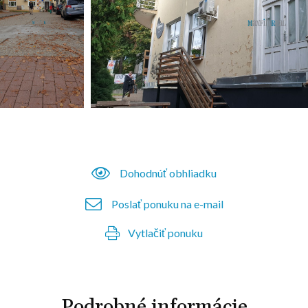
Dohodnúť obhliadku
Poslať ponuku na e-mail
Vytlačiť ponuku
Podrobné informácie