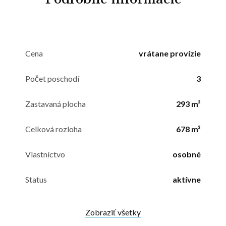
Cena
vrátane provízie
Počet poschodí
3
Zastavaná plocha
293 m²
Celková rozloha
678 m²
Vlastníctvo
osobné
Status
aktívne
Zobraziť všetky