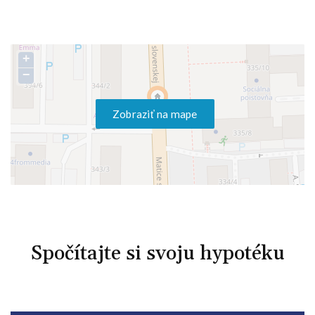
+
−
Zobraziť na mape
Spočítajte si svoju hypotéku