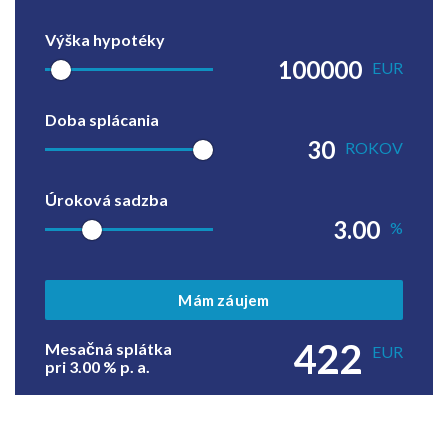
Výška hypotéky
EUR
Doba splácania
ROKOV
Úroková sadzba
%
Mám záujem
422
Mesačná splátka
EUR
pri
3.00
% p. a.