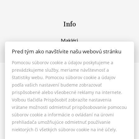
Info
Makléri
Napíšte nám
Pred tým ako navštívite našu webovú stránku
Kontakt
Pomocou súborov cookie a údajov poskytujeme a
prevádzkujeme služby, meriame návštevnosť a
© 2026 - MAXFIN REAL s.r.o.
štatistiky webu. Pomocou súborov cookie a údajov
Vašinova 125/61, Nitra 949 01, E-mail: reality@maxfinreal.sk
podľa vašich nastavení budeme zobrazovať
Nastavenie cookies
prispôsobené alebo všeobecné reklamy na internete.
Voľbou tlačidla Prispôsobiť zobrazíte nastavenia
vrátane možnosti odmietnuť prispôsobovanie pomocou
Všeobecné podmienky sprostredkovania
súborov cookie a informácie o ovládaní na úrovni
prehliadača umožňujúce odmietnuť používanie
Reklamačný poriadok
niektorých či všetkých súborov cookie na iné účely.
Cenník služieb