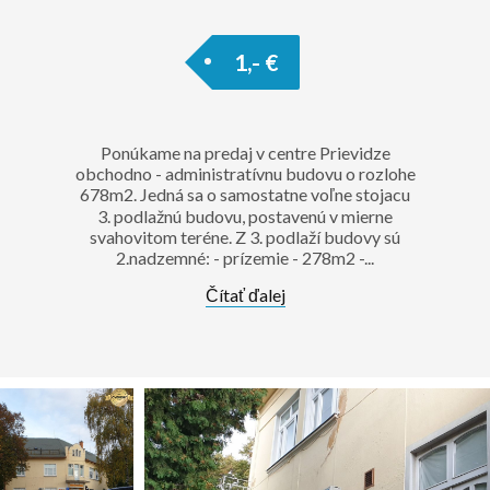
1,- €
Ponúkame na predaj v centre Prievidze
obchodno - administratívnu budovu o rozlohe
678m2. Jedná sa o samostatne voľne stojacu
3. podlažnú budovu, postavenú v mierne
svahovitom teréne. Z 3. podlaží budovy sú
2.nadzemné: - prízemie - 278m2 -...
Čítať ďalej