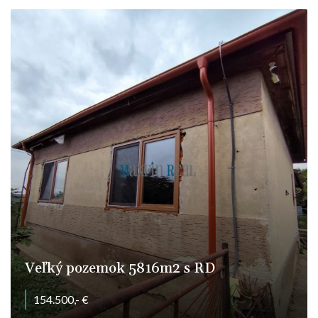
Za parkom, Mojmírovce
Veľký pozemok 5816m2 s RD
154.500,- €