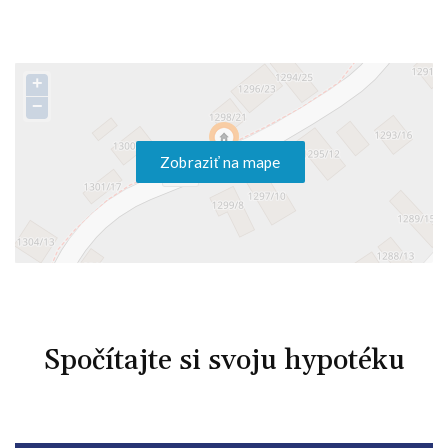
+
−
Zobraziť na mape
Spočítajte si svoju hypotéku