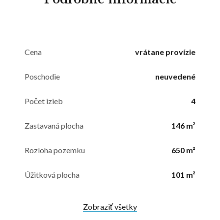
Cena
vrátane provízie
Poschodie
neuvedené
Počet izieb
4
Zastavaná plocha
146 m²
Rozloha pozemku
650 m²
Úžitková plocha
101 m²
Zobraziť všetky