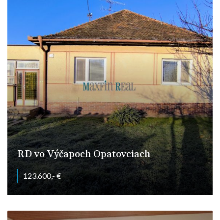
RD vo Výčapoch Opatovciach
123.600,- €
Výčapy-Opatovce