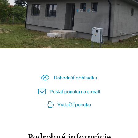
Dohodnúť obhliadku
Poslať ponuku na e-mail
Vytlačiť ponuku
Podrobné informácie