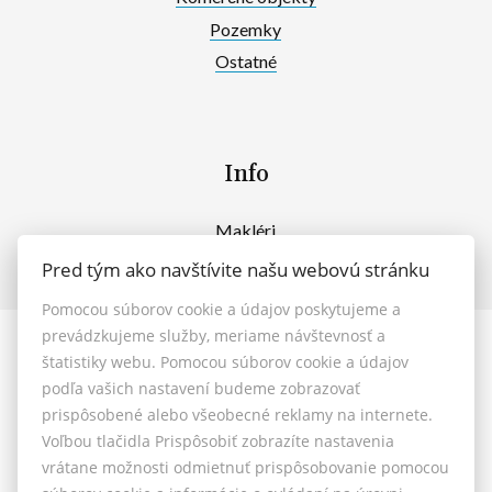
Pozemky
Ostatné
Info
Makléri
Napíšte nám
Pred tým ako navštívite našu webovú stránku
Kontakt
Pomocou súborov cookie a údajov poskytujeme a
prevádzkujeme služby, meriame návštevnosť a
© 2026 - MAXFIN REAL s.r.o.
štatistiky webu. Pomocou súborov cookie a údajov
Vašinova 125/61, Nitra 949 01, E-mail: reality@maxfinreal.sk
podľa vašich nastavení budeme zobrazovať
Nastavenie cookies
prispôsobené alebo všeobecné reklamy na internete.
Voľbou tlačidla Prispôsobiť zobrazíte nastavenia
vrátane možnosti odmietnuť prispôsobovanie pomocou
Všeobecné podmienky sprostredkovania