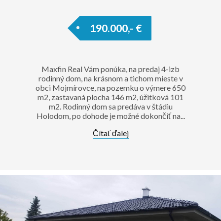
190.000,- €
Maxfin Real Vám ponúka, na predaj 4-izb
rodinný dom, na krásnom a tichom mieste v
obci Mojmírovce, na pozemku o výmere 650
m2, zastavaná plocha 146 m2, úžitková 101
m2. Rodinný dom sa predáva v štádiu
Holodom, po dohode je možné dokončiť na...
Čítať ďalej