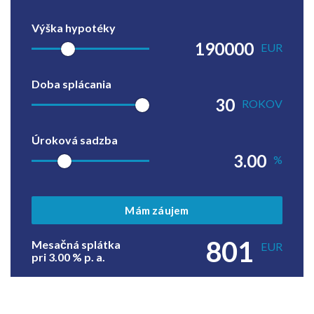
Výška hypotéky
EUR
Doba splácania
ROKOV
Úroková sadzba
%
Mám záujem
801
Mesačná splátka
EUR
pri
3.00
% p. a.